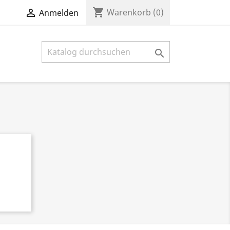
shopping_cart

Warenkorb
(0)
Anmelden
