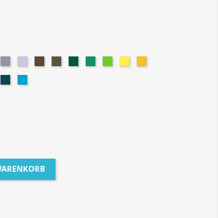
te
rk
Grey
Ash
Brown
Olive
Dark
Irish
Lime
Yellow
Gold
ey
Heather
Green
Green
Green
Yellow
rk
Petrol
Turquoise
yal
 WARENKORB