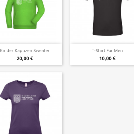
Vorschau
Vorschau


Kinder Kapuzen Sweater
T-Shirt For Men
20,00 €
10,00 €
+18