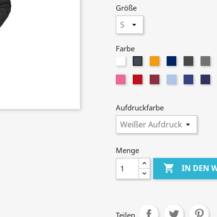
Größe
Farbe
Weiß
Orange
Navy
Graphi
Da
Schwarz
Gr
Pink
Red
Wine
Sky
Royal
Da
Blue
Ro
Aufdruckfarbe
Menge

IN DEN
Teilen