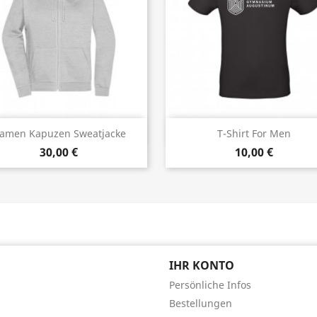
Vorschau
Vorschau


amen Kapuzen Sweatjacke
T-Shirt For Men
30,00 €
10,00 €
+17
IHR KONTO
Persönliche Infos
Bestellungen