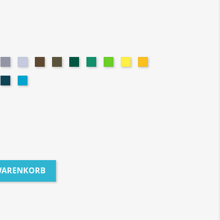
te
rk
Grey
Ash
Brown
Olive
Dark
Irish
Lime
Yellow
Gold
ey
Heather
Green
Green
Green
Yellow
rk
Petrol
Turquoise
yal
 WARENKORB