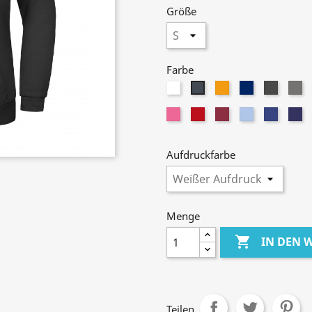
Größe
Farbe
Weiß
Orange
Navy
Graphi
Da
Schwarz
Gr
Pink
Red
Wine
Sky
Royal
Da
Blue
Ro
Aufdruckfarbe
Menge

IN DEN
Teilen