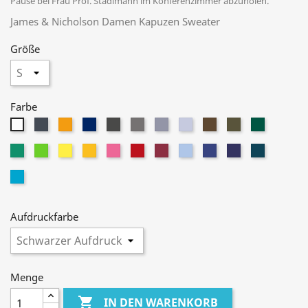
Pause bei Frau Prof. Stadlmann im Konferenzimmer abzuholen.
James & Nicholson Damen Kapuzen Sweater
Größe
Farbe
Schwarz
Orange
Navy
Graphite
Dark
Grey
Ash
Brown
Olive
Dark
Weiß
Grey
Heather
Green
Irish
Lime
Yellow
Gold
Pink
Red
Wine
Sky
Royal
Dark
Petrol
Green
Green
Yellow
Blue
Royal
Turquoise
Aufdruckfarbe
Menge

IN DEN WARENKORB